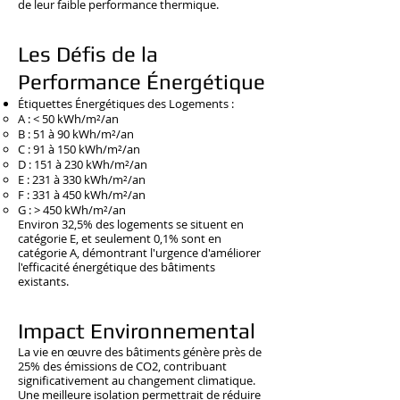
de leur faible performance thermique.
Les Défis de la
Performance Énergétique
Étiquettes Énergétiques des Logements :
A : < 50 kWh/m²/an
B : 51 à 90 kWh/m²/an
C : 91 à 150 kWh/m²/an
D : 151 à 230 kWh/m²/an
E : 231 à 330 kWh/m²/an
F : 331 à 450 kWh/m²/an
G : > 450 kWh/m²/an
Environ 32,5% des logements se situent en
catégorie E, et seulement 0,1% sont en
catégorie A, démontrant l'urgence d'améliorer
l'efficacité énergétique des bâtiments
existants.
Impact Environnemental
La vie en œuvre des bâtiments génère près de
25% des émissions de CO2, contribuant
significativement au changement climatique.
Une meilleure isolation permettrait de réduire