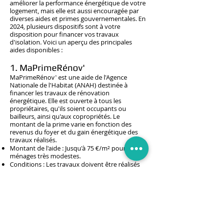
améliorer la performance énergétique de votre
logement, mais elle est aussi encouragée par
diverses aides et primes gouvernementales. En
2024, plusieurs dispositifs sont à votre
disposition pour financer vos travaux
d'isolation. Voici un aperçu des principales
aides disponibles :
1. MaPrimeRénov'
MaPrimeRénov' est une aide de l'Agence
Nationale de l'Habitat (ANAH) destinée à
financer les travaux de rénovation
énergétique. Elle est ouverte à tous les
propriétaires, qu'ils soient occupants ou
bailleurs, ainsi qu'aux copropriétés. Le
montant de la prime varie en fonction des
revenus du foyer et du gain énergétique des
travaux réalisés.
Montant de l'aide : Jusqu'à 75 €/m² pour les
ménages très modestes.
Conditions : Les travaux doivent être réalisés
par une entreprise certifiée RGE (Reconnu
Garant de l'Environnement).
2. Éco-Prêt à Taux Zéro (Éco-
PTZ)