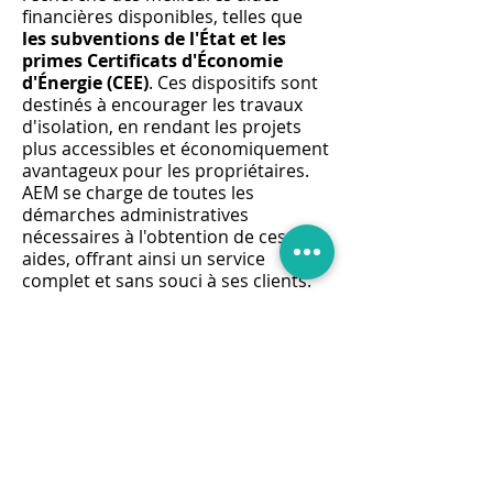
financières disponibles, telles que
les subventions de l'État et les
primes Certificats d'Économie
d'Énergie (CEE)
. Ces dispositifs sont
destinés à encourager les travaux
d'isolation, en rendant les projets
plus accessibles et économiquement
avantageux pour les propriétaires.
AEM se charge de toutes les
démarches administratives
nécessaires à l'obtention de ces
aides, offrant ainsi un service
complet et sans souci à ses clients.
La politique de
devis gratuit
d'AEM
témoigne de son engagement
envers la transparence et la
satisfaction client. Chaque projet
d'isolation des combles perdus est
précédé d'une évaluation détaillée
des besoins et d'une estimation
précise des coûts, permettant aux