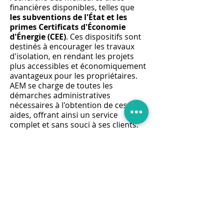
financières disponibles, telles que
les subventions de l'État et les
primes Certificats d'Économie
d'Énergie (CEE)
. Ces dispositifs sont
destinés à encourager les travaux
d'isolation, en rendant les projets
plus accessibles et économiquement
avantageux pour les propriétaires.
AEM se charge de toutes les
démarches administratives
nécessaires à l'obtention de ces
aides, offrant ainsi un service
complet et sans souci à ses clients.
La politique de
devis gratuit
d'AEM
témoigne de son engagement
envers la transparence et la
satisfaction client. Chaque projet
d'isolation des combles perdus est
précédé d'une évaluation détaillée
des besoins et d'une estimation
précise des coûts, permettant aux