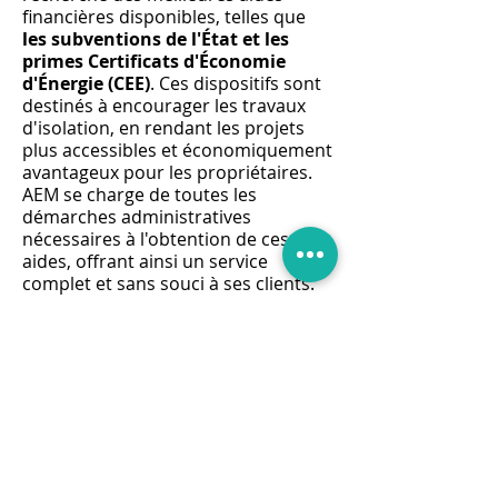
financières disponibles, telles que
les subventions de l'État et les
primes Certificats d'Économie
d'Énergie (CEE)
. Ces dispositifs sont
destinés à encourager les travaux
d'isolation, en rendant les projets
plus accessibles et économiquement
avantageux pour les propriétaires.
AEM se charge de toutes les
démarches administratives
nécessaires à l'obtention de ces
aides, offrant ainsi un service
complet et sans souci à ses clients.
La politique de
devis gratuit
d'AEM
témoigne de son engagement
envers la transparence et la
satisfaction client. Chaque projet
d'isolation des combles perdus est
précédé d'une évaluation détaillée
des besoins et d'une estimation
précise des coûts, permettant aux