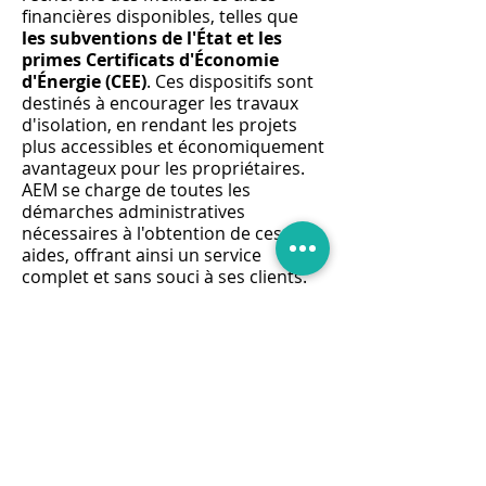
financières disponibles, telles que
les subventions de l'État et les
primes Certificats d'Économie
d'Énergie (CEE)
. Ces dispositifs sont
destinés à encourager les travaux
d'isolation, en rendant les projets
plus accessibles et économiquement
avantageux pour les propriétaires.
AEM se charge de toutes les
démarches administratives
nécessaires à l'obtention de ces
aides, offrant ainsi un service
complet et sans souci à ses clients.
La politique de
devis gratuit
d'AEM
témoigne de son engagement
envers la transparence et la
satisfaction client. Chaque projet
d'isolation des combles perdus est
précédé d'une évaluation détaillée
des besoins et d'une estimation
précise des coûts, permettant aux