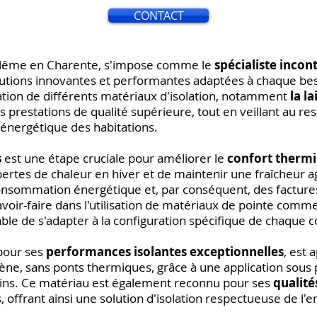
CONTACT
ulême en Charente, s'impose comme le
spécialiste incont
olutions innovantes et performantes adaptées à chaque be
ation de différents matériaux d'isolation, notamment
la l
 prestations de qualité supérieure, tout en veillant au re
 énergétique des habitations.
s
est une étape cruciale pour améliorer le
confort thermi
pertes de chaleur en hiver et de maintenir une fraîcheur a
consommation énergétique et, par conséquent, des facture
avoir-faire dans l'utilisation de matériaux de pointe comme
pable de s'adapter à la configuration spécifique de chaque
 pour ses
performances isolantes exceptionnelles
, est 
ne, sans ponts thermiques, grâce à une application sous 
ins. Ce matériau est également reconnu pour ses
qualité
s, offrant ainsi une solution d'isolation respectueuse de l