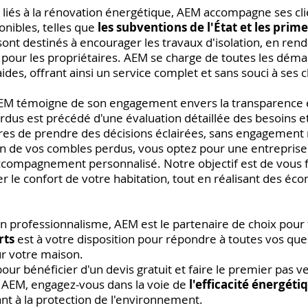
 liés à la rénovation énergétique, AEM accompagne ses cli
onibles, telles que
les subventions de l'État et les prim
 sont destinés à encourager les travaux d'isolation, en rend
ur les propriétaires. AEM se charge de toutes les déma
ides, offrant ainsi un service complet et sans souci à ses c
EM témoigne de son engagement envers la transparence et 
erdus est précédé d'une évaluation détaillée des besoins e
res de prendre des décisions éclairées, sans engagement n
on de vos combles perdus, vous optez pour une entreprise 
ccompagnement personnalisé. Notre objectif est de vous 
er le confort de votre habitation, tout en réalisant des éco
n professionnalisme, AEM est le partenaire de choix pour t
rts
est à votre disposition pour répondre à toutes vos ques
ur votre maison.
ur bénéficier d'un devis gratuit et faire le premier pas v
 AEM, engagez-vous dans la voie de
l'efficacité énergéti
nt à la protection de l'environnement.