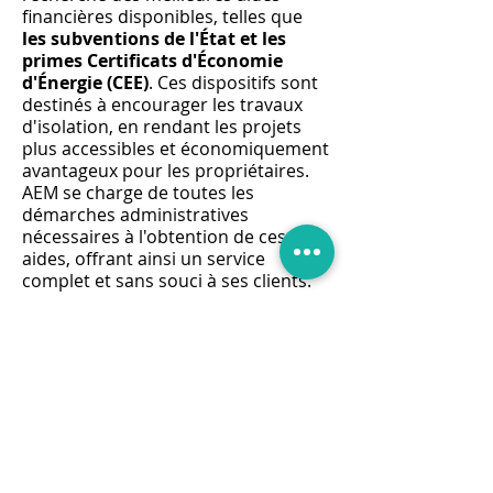
financières disponibles, telles que
les subventions de l'État et les
primes Certificats d'Économie
d'Énergie (CEE)
. Ces dispositifs sont
destinés à encourager les travaux
d'isolation, en rendant les projets
plus accessibles et économiquement
avantageux pour les propriétaires.
AEM se charge de toutes les
démarches administratives
nécessaires à l'obtention de ces
aides, offrant ainsi un service
complet et sans souci à ses clients.
La politique de
devis gratuit
d'AEM
témoigne de son engagement
envers la transparence et la
satisfaction client. Chaque projet
d'isolation des combles perdus est
précédé d'une évaluation détaillée
des besoins et d'une estimation
précise des coûts, permettant aux