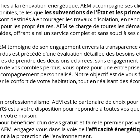
 liés à la rénovation énergétique, AEM accompagne ses cli
onibles, telles que
les subventions de l'État et les prim
 sont destinés à encourager les travaux d'isolation, en rend
ur les propriétaires. AEM se charge de toutes les déma
ides, offrant ainsi un service complet et sans souci à ses c
EM témoigne de son engagement envers la transparence et 
erdus est précédé d'une évaluation détaillée des besoins e
res de prendre des décisions éclairées, sans engagement n
on de vos combles perdus, vous optez pour une entreprise 
ccompagnement personnalisé. Notre objectif est de vous 
er le confort de votre habitation, tout en réalisant des éco
n professionnalisme, AEM est le partenaire de choix pour t
rts
est à votre disposition pour répondre à toutes vos ques
ur votre maison.
ur bénéficier d'un devis gratuit et faire le premier pas v
 AEM, engagez-vous dans la voie de
l'efficacité énergéti
nt à la protection de l'environnement.