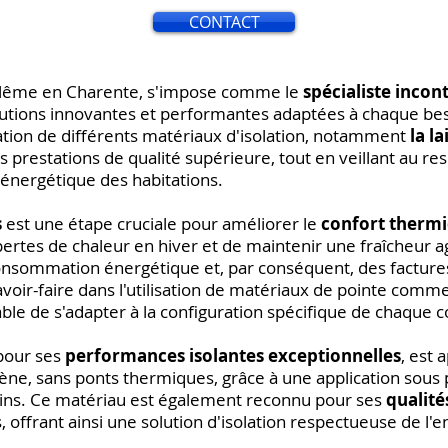
CONTACT
ulême en Charente, s'impose comme le
spécialiste incont
olutions innovantes et performantes adaptées à chaque be
ation de différents matériaux d'isolation, notamment
la l
 prestations de qualité supérieure, tout en veillant au re
 énergétique des habitations.
s
est une étape cruciale pour améliorer le
confort thermi
pertes de chaleur en hiver et de maintenir une fraîcheur a
consommation énergétique et, par conséquent, des facture
avoir-faire dans l'utilisation de matériaux de pointe comme
pable de s'adapter à la configuration spécifique de chaque
 pour ses
performances isolantes exceptionnelles
, est 
ne, sans ponts thermiques, grâce à une application sous 
ins. Ce matériau est également reconnu pour ses
qualité
s, offrant ainsi une solution d'isolation respectueuse de l