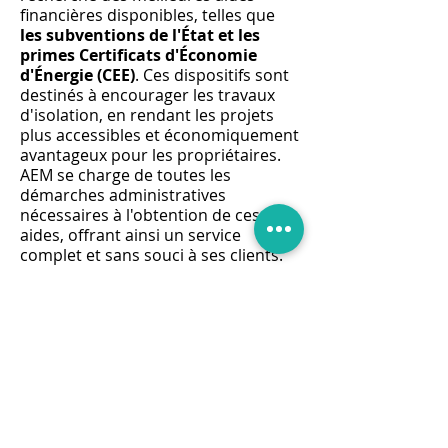
financières disponibles, telles que
les subventions de l'État et les
primes Certificats d'Économie
d'Énergie (CEE)
. Ces dispositifs sont
destinés à encourager les travaux
d'isolation, en rendant les projets
plus accessibles et économiquement
avantageux pour les propriétaires.
AEM se charge de toutes les
démarches administratives
nécessaires à l'obtention de ces
aides, offrant ainsi un service
complet et sans souci à ses clients.
La politique de
devis gratuit
d'AEM
témoigne de son engagement
envers la transparence et la
satisfaction client. Chaque projet
d'isolation des combles perdus est
précédé d'une évaluation détaillée
des besoins et d'une estimation
précise des coûts, permettant aux