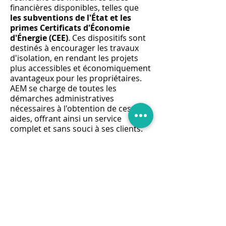
financières disponibles, telles que
les subventions de l'État et les
primes Certificats d'Économie
d'Énergie (CEE)
. Ces dispositifs sont
destinés à encourager les travaux
d'isolation, en rendant les projets
plus accessibles et économiquement
avantageux pour les propriétaires.
AEM se charge de toutes les
démarches administratives
nécessaires à l'obtention de ces
aides, offrant ainsi un service
complet et sans souci à ses clients.
La politique de
devis gratuit
d'AEM
témoigne de son engagement
envers la transparence et la
satisfaction client. Chaque projet
d'isolation des combles perdus est
précédé d'une évaluation détaillée
des besoins et d'une estimation
précise des coûts, permettant aux