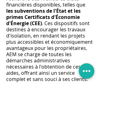
financières disponibles, telles que
les subventions de l'État et les
primes Certificats d'Économie
d'Énergie (CEE)
. Ces dispositifs sont
destinés à encourager les travaux
d'isolation, en rendant les projets
plus accessibles et économiquement
avantageux pour les propriétaires.
AEM se charge de toutes les
démarches administratives
nécessaires à l'obtention de ces
aides, offrant ainsi un service
complet et sans souci à ses clients.
La politique de
devis gratuit
d'AEM
témoigne de son engagement
envers la transparence et la
satisfaction client. Chaque projet
d'isolation des combles perdus est
précédé d'une évaluation détaillée
des besoins et d'une estimation
précise des coûts, permettant aux