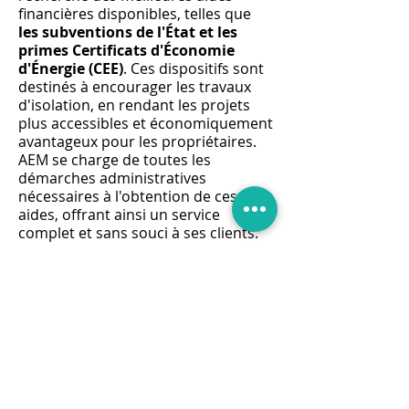
financières disponibles, telles que
les subventions de l'État et les
primes Certificats d'Économie
d'Énergie (CEE)
. Ces dispositifs sont
destinés à encourager les travaux
d'isolation, en rendant les projets
plus accessibles et économiquement
avantageux pour les propriétaires.
AEM se charge de toutes les
démarches administratives
nécessaires à l'obtention de ces
aides, offrant ainsi un service
complet et sans souci à ses clients.
La politique de
devis gratuit
d'AEM
témoigne de son engagement
envers la transparence et la
satisfaction client. Chaque projet
d'isolation des combles perdus est
précédé d'une évaluation détaillée
des besoins et d'une estimation
précise des coûts, permettant aux