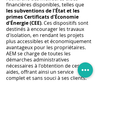
financières disponibles, telles que
les subventions de l'État et les
primes Certificats d'Économie
d'Énergie (CEE)
. Ces dispositifs sont
destinés à encourager les travaux
d'isolation, en rendant les projets
plus accessibles et économiquement
avantageux pour les propriétaires.
AEM se charge de toutes les
démarches administratives
nécessaires à l'obtention de ces
aides, offrant ainsi un service
complet et sans souci à ses clients.
La politique de
devis gratuit
d'AEM
témoigne de son engagement
envers la transparence et la
satisfaction client. Chaque projet
d'isolation des combles perdus est
précédé d'une évaluation détaillée
des besoins et d'une estimation
précise des coûts, permettant aux