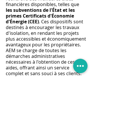
financières disponibles, telles que
les subventions de l'État et les
primes Certificats d'Économie
d'Énergie (CEE)
. Ces dispositifs sont
destinés à encourager les travaux
d'isolation, en rendant les projets
plus accessibles et économiquement
avantageux pour les propriétaires.
AEM se charge de toutes les
démarches administratives
nécessaires à l'obtention de ces
aides, offrant ainsi un service
complet et sans souci à ses clients.
La politique de
devis gratuit
d'AEM
témoigne de son engagement
envers la transparence et la
satisfaction client. Chaque projet
d'isolation des combles perdus est
précédé d'une évaluation détaillée
des besoins et d'une estimation
précise des coûts, permettant aux