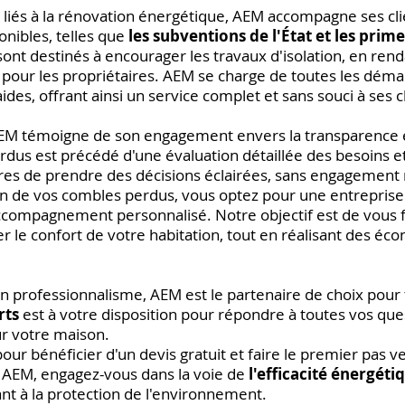
 liés à la rénovation énergétique, AEM accompagne ses cli
onibles, telles que
les subventions de l'État et les prim
 sont destinés à encourager les travaux d'isolation, en rend
ur les propriétaires. AEM se charge de toutes les déma
ides, offrant ainsi un service complet et sans souci à ses c
EM témoigne de son engagement envers la transparence et 
erdus est précédé d'une évaluation détaillée des besoins e
res de prendre des décisions éclairées, sans engagement n
on de vos combles perdus, vous optez pour une entreprise 
ccompagnement personnalisé. Notre objectif est de vous 
er le confort de votre habitation, tout en réalisant des éco
n professionnalisme, AEM est le partenaire de choix pour t
rts
est à votre disposition pour répondre à toutes vos ques
ur votre maison.
ur bénéficier d'un devis gratuit et faire le premier pas v
 AEM, engagez-vous dans la voie de
l'efficacité énergéti
nt à la protection de l'environnement.