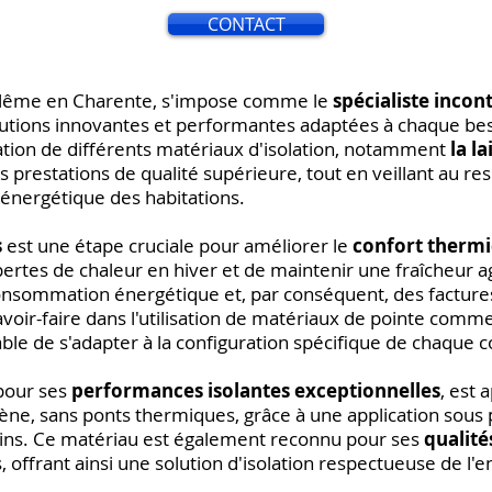
CONTACT
ulême en Charente, s'impose comme le
spécialiste incont
olutions innovantes et performantes adaptées à chaque be
ation de différents matériaux d'isolation, notamment
la l
 prestations de qualité supérieure, tout en veillant au re
 énergétique des habitations.
s
est une étape cruciale pour améliorer le
confort thermi
pertes de chaleur en hiver et de maintenir une fraîcheur a
consommation énergétique et, par conséquent, des facture
avoir-faire dans l'utilisation de matériaux de pointe comme
pable de s'adapter à la configuration spécifique de chaque
 pour ses
performances isolantes exceptionnelles
, est 
ne, sans ponts thermiques, grâce à une application sous 
ins. Ce matériau est également reconnu pour ses
qualité
s, offrant ainsi une solution d'isolation respectueuse de l