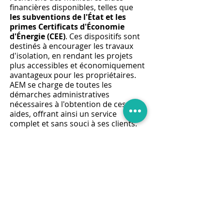
financières disponibles, telles que
les subventions de l'État et les
primes Certificats d'Économie
d'Énergie (CEE)
. Ces dispositifs sont
destinés à encourager les travaux
d'isolation, en rendant les projets
plus accessibles et économiquement
avantageux pour les propriétaires.
AEM se charge de toutes les
démarches administratives
nécessaires à l'obtention de ces
aides, offrant ainsi un service
complet et sans souci à ses clients.
La politique de
devis gratuit
d'AEM
témoigne de son engagement
envers la transparence et la
satisfaction client. Chaque projet
d'isolation des combles perdus est
précédé d'une évaluation détaillée
des besoins et d'une estimation
précise des coûts, permettant aux