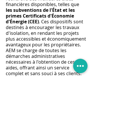
financières disponibles, telles que
les subventions de l'État et les
primes Certificats d'Économie
d'Énergie (CEE)
. Ces dispositifs sont
destinés à encourager les travaux
d'isolation, en rendant les projets
plus accessibles et économiquement
avantageux pour les propriétaires.
AEM se charge de toutes les
démarches administratives
nécessaires à l'obtention de ces
aides, offrant ainsi un service
complet et sans souci à ses clients.
La politique de
devis gratuit
d'AEM
témoigne de son engagement
envers la transparence et la
satisfaction client. Chaque projet
d'isolation des combles perdus est
précédé d'une évaluation détaillée
des besoins et d'une estimation
précise des coûts, permettant aux