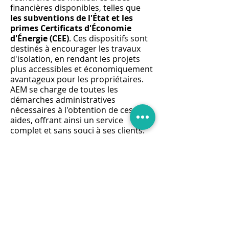
financières disponibles, telles que
les subventions de l'État et les
primes Certificats d'Économie
d'Énergie (CEE)
. Ces dispositifs sont
destinés à encourager les travaux
d'isolation, en rendant les projets
plus accessibles et économiquement
avantageux pour les propriétaires.
AEM se charge de toutes les
démarches administratives
nécessaires à l'obtention de ces
aides, offrant ainsi un service
complet et sans souci à ses clients.
La politique de
devis gratuit
d'AEM
témoigne de son engagement
envers la transparence et la
satisfaction client. Chaque projet
d'isolation des combles perdus est
précédé d'une évaluation détaillée
des besoins et d'une estimation
précise des coûts, permettant aux